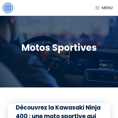
Aller
MENU
au
contenu
Motos Sportives
Découvrez la Kawasaki Ninja
400 : une moto sportive qui