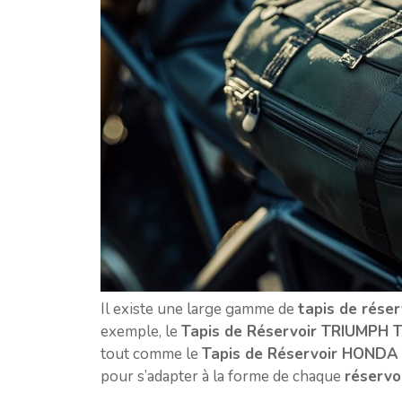
Il existe une large gamme de
tapis de réser
exemple, le
Tapis de Réservoir TRIUMPH 
tout comme le
Tapis de Réservoir HONDA
pour s’adapter à la forme de chaque
réservo