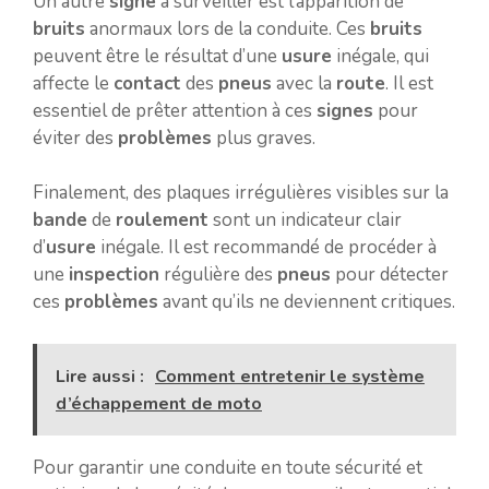
Un autre
signe
à surveiller est l’apparition de
bruits
anormaux lors de la conduite. Ces
bruits
peuvent être le résultat d’une
usure
inégale, qui
affecte le
contact
des
pneus
avec la
route
. Il est
essentiel de prêter attention à ces
signes
pour
éviter des
problèmes
plus graves.
Finalement, des plaques irrégulières visibles sur la
bande
de
roulement
sont un indicateur clair
d’
usure
inégale. Il est recommandé de procéder à
une
inspection
régulière des
pneus
pour détecter
ces
problèmes
avant qu’ils ne deviennent critiques.
Lire aussi :
Comment entretenir le système
d’échappement de moto
Pour garantir une conduite en toute sécurité et